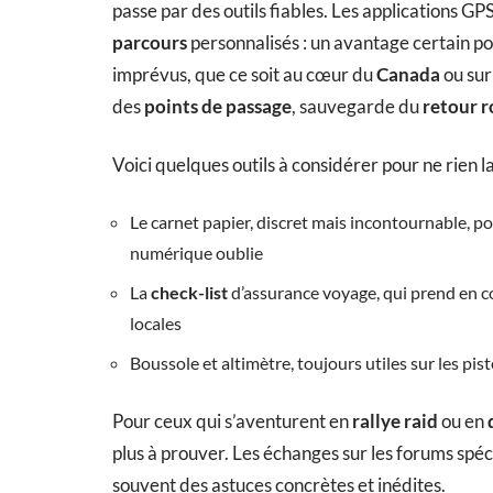
passe par des outils fiables. Les applications 
parcours
personnalisés : un avantage certain po
imprévus, que ce soit au cœur du
Canada
ou sur 
des
points de passage
, sauvegarde du
retour r
Voici quelques outils à considérer pour ne rien l
Le carnet papier, discret mais incontournable, p
numérique oublie
La
check-list
d’assurance voyage, qui prend en co
locales
Boussole et altimètre, toujours utiles sur les pi
Pour ceux qui s’aventurent en
rallye raid
ou en
plus à prouver. Les échanges sur les forums spéc
souvent des astuces concrètes et inédites.