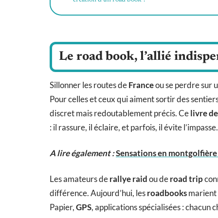
Le road book, l’allié indisp
Sillonner les routes de
France
ou se perdre sur 
Pour celles et ceux qui aiment sortir des sentiers
discret mais redoutablement précis. Ce
livre d
: il rassure, il éclaire, et parfois, il évite l’impasse.
A lire également :
Sensations en montgolfière :
Les amateurs de
rallye raid
ou de
road trip
conn
différence. Aujourd’hui, les
roadbooks
marient 
Papier,
GPS
, applications spécialisées : chacun