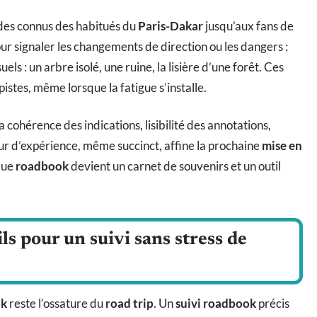
odes connus des habitués du
Paris-Dakar
jusqu’aux fans de
ur signaler les changements de direction ou les dangers :
s : un arbre isolé, une ruine, la lisière d’une forêt. Ces
 pistes, même lorsque la fatigue s’installe.
la cohérence des indications, lisibilité des annotations,
our d’expérience, même succinct, affine la prochaine
mise en
que
roadbook
devient un carnet de souvenirs et un outil
ls pour un suivi sans stress de
ok
reste l’ossature du
road trip
. Un
suivi roadbook
précis