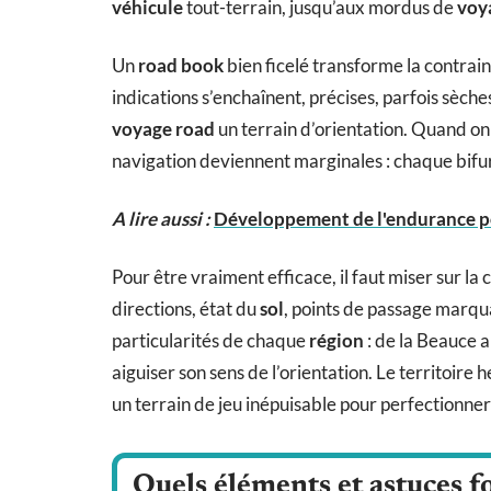
véhicule
tout-terrain, jusqu’aux mordus de
voy
Un
road book
bien ficelé transforme la contraint
indications s’enchaînent, précises, parfois sèches
voyage road
un terrain d’orientation. Quand on m
navigation deviennent marginales : chaque bifu
A lire aussi :
Développement de l'endurance po
Pour être vraiment efficace, il faut miser sur la 
directions, état du
sol
, points de passage marqu
particularités de chaque
région
: de la Beauce 
aiguiser son sens de l’orientation. Le territoire
un terrain de jeu inépuisable pour perfectionner
Quels éléments et astuces fo