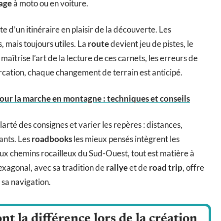
age
à moto ou en voiture.
e d’un itinéraire en plaisir de la découverte. Les
, mais toujours utiles. La
route
devient jeu de pistes, le
aîtrise l’art de la lecture de ces carnets, les erreurs de
rcation, chaque changement de terrain est anticipé.
ur la marche en montagne : techniques et conseils
clarté des consignes et varier les repères : distances,
ants. Les
roadbooks
les mieux pensés intègrent les
aux chemins rocailleux du Sud-Ouest, tout est matière à
 hexagonal, avec sa tradition de
rallye
et de
road trip
, offre
 sa navigation.
nt la différence lors de la création