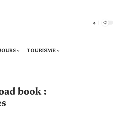
JOURS
TOURISME
road book :
es