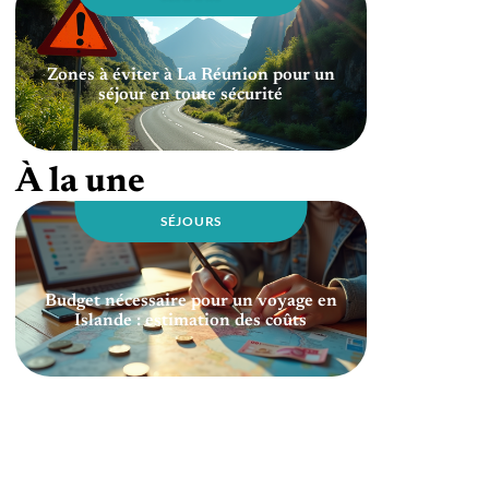
Zones à éviter à La Réunion pour un
séjour en toute sécurité
À la une
SÉJOURS
Budget nécessaire pour un voyage en
Islande : estimation des coûts