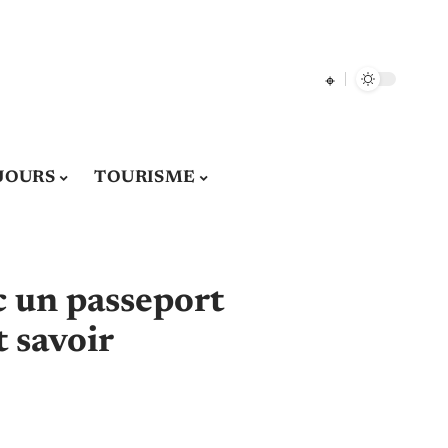
JOURS
TOURISME
c un passeport
t savoir