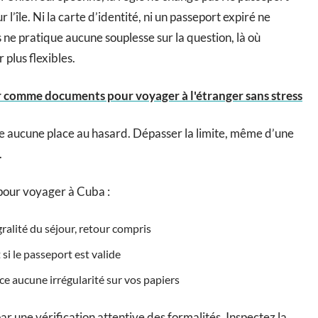
 l’île. Ni la carte d’identité, ni un passeport expiré ne
s ne pratique aucune souplesse sur la question, là où
 plus flexibles.
er comme documents pour voyager à l'étranger sans stress
sse aucune place au hasard. Dépasser la limite, même d’une
.
 pour voyager à Cuba :
égralité du séjour, retour compris
si le passeport est valide
face aucune irrégularité sur vos papiers
une vérification attentive des formalités. Inspectez la